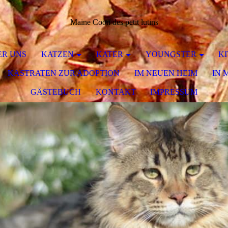
Maine Coon des petit lutins
ER UNS
KATZEN
KATER
YOUNGSTER
K
KASTRATEN ZUR ADOPTION
IM NEUEN HEIM
IN 
GÄSTEBUCH
KONTAKT
IMPRESSUM