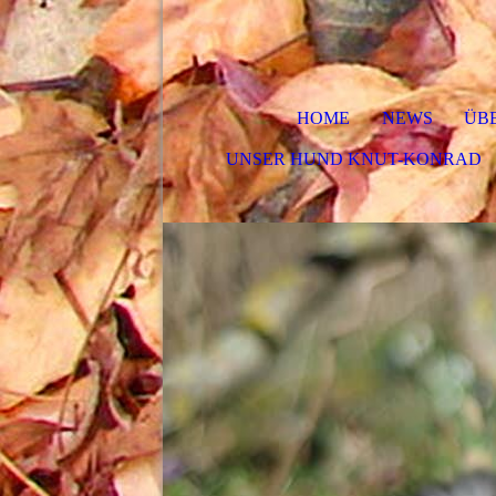
HOME
NEWS
ÜB
UNSER HUND KNUT-KONRAD